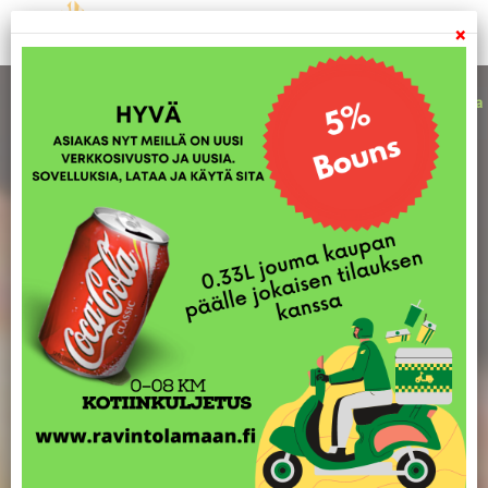
×
Olemme Avoinna
16:00
-
04:00