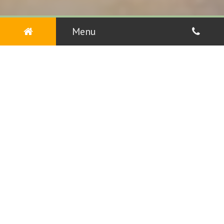
16:00
-
04:00
Menu
Meistä
TERVETULOA RAVINTOLA MAAN
Me Ravintola Maan tarjoamme laadukkaita
annoksia, ja haluammekin kutsua sinut
maistamaan maukasta ruokaamme.
Avain menestykseemme on yksinkertainen:
tarjoamme laadukasta ruokaa jokaisella
ruokailukerralla. Ylpeydenaiheemme on aitojen
ja maukkaiden ruokien, kuten Pizza,
Hampurilaiset, Pikaruoka tarjoaminen.
Nauti maukkaasta ruoasta, ota juomaa - ja mikä